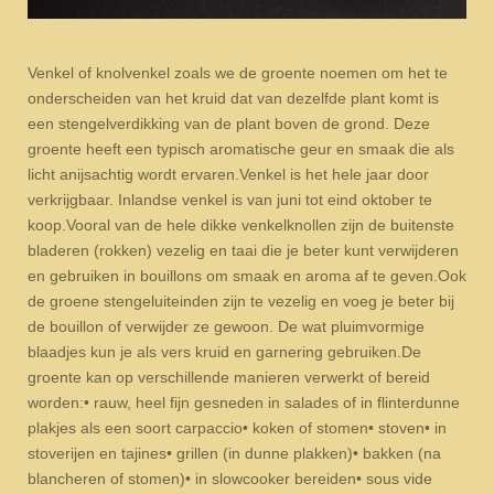
Venkel of knolvenkel zoals we de groente noemen om het te
onderscheiden van het kruid dat van dezelfde plant komt is
een stengelverdikking van de plant boven de grond. Deze
groente heeft een typisch aromatische geur en smaak die als
licht anijsachtig wordt ervaren.
Venkel is het hele jaar door
verkrijgbaar. Inlandse venkel is van juni tot eind oktober te
koop.
Vooral van de hele dikke venkelknollen zijn de buitenste
bladeren (rokken) vezelig en taai die je beter kunt verwijderen
en gebruiken in bouillons om smaak en aroma af te geven.
Ook
de groene stengeluiteinden zijn te vezelig en voeg je beter bij
de bouillon of verwijder ze gewoon. De wat pluimvormige
blaadjes kun je als vers kruid en garnering gebruiken.
De
groente kan op verschillende manieren verwerkt of bereid
worden:
•
rauw, heel fijn gesneden in salades of in flinterdunne
plakjes als een soort carpaccio
•
koken of stomen
•
stoven
•
in
stoverijen en tajines
•
grillen (in dunne plakken)
•
bakken (na
blancheren of stomen)
•
in slowcooker bereiden
•
sous vide