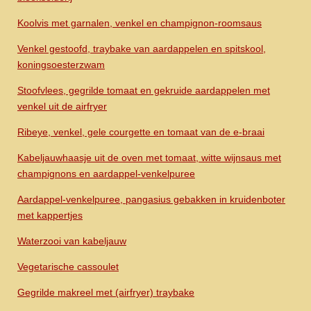
Koolvis met garnalen, venkel en champignon-roomsaus
Venkel gestoofd, traybake van aardappelen en spitskool,
koningsoesterzwam
Stoofvlees, gegrilde tomaat en gekruide aardappelen met
venkel uit de airfryer
Ribeye, venkel, gele courgette en tomaat van de e-braai
Kabeljauwhaasje uit de oven met tomaat, witte wijnsaus met
champignons en aardappel-venkelpuree
Aardappel-venkelpuree, pangasius gebakken in kruidenboter
met kappertjes
Waterzooi van kabeljauw
Vegetarische cassoulet
Gegrilde makreel met (airfryer) traybake