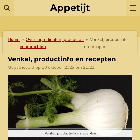
Appetijt
Ga
direct
naar
de
hoofdinhoud
Home
»
Over ingrediënten, producten
»
Venkel, productinfo
en gerechten
en recepten
Venkel, productinfo en recepten
Gepubliceerd op 18 oktober 2025 om 21:22