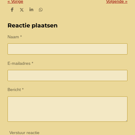
«
Vorige
Volgende
»
D
D
S
D
e
e
h
e
l
e
a
l
e
l
r
e
Reactie plaatsen
n
e
n
Naam *
E-mailadres *
Bericht *
Verstuur reactie