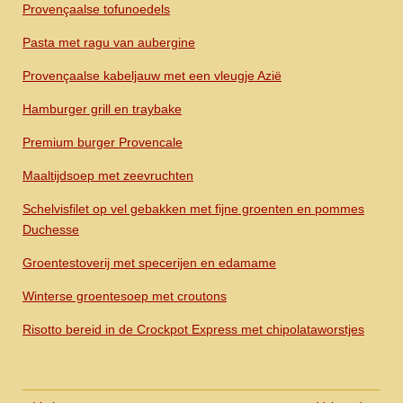
Provençaalse tofunoedels
Pasta met ragu van aubergine
Provençaalse kabeljauw met een vleugje Azië
Hamburger grill en traybake
Premium burger Provencale
Maaltijdsoep met zeevruchten
Schelvisfilet op vel gebakken met fijne groenten en pommes
Duchesse
Groentestoverij met specerijen en edamame
Winterse groentesoep met croutons
Risotto bereid in de Crockpot Express met chipolataworstjes