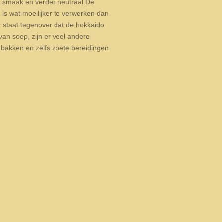
an smaak en verder neutraal.
De
s wat moeilijker te verwerken dan
r staat tegenover dat de hokkaido
an soep, zijn er veel andere
, bakken en zelfs zoete bereidingen