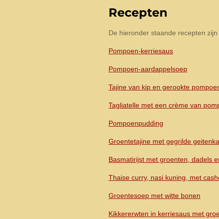
Recepten
De hieronder staande recepten zijn 
Pompoen-kerriesaus
Pompoen-aardappelsoep
Tajine van kip en gerookte pompoe
Tagliatelle met een crème van pom
Pompoenpudding
Groentetajine met gegrilde geitenka
Basmatirijst met groenten, dadels 
Thaise curry, nasi kuning, met cas
Groentesoep met witte bonen
Kikkererwten in kerriesaus met groen