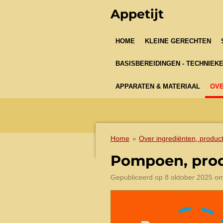
Ga
Appetijt
direct
naar
HOME
KLEINE GERECHTEN
de
hoofdinhoud
BASISBEREIDINGEN - TECHNIEK
APPARATEN & MATERIAAL
OVE
Home
»
Over ingrediënten, produc
Pompoen, prod
Gepubliceerd op 8 oktober 2025 o