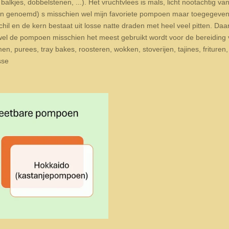
alkjes, dobbelstenen, ...). Het vruchtvlees is mals, licht nootachtig v
n genoemd) s misschien wel mijn favoriete pompoen maar toegegeven i
il en de kern bestaat uit losse natte draden met heel veel pitten. Daa
el de pompoen misschien het meest gebruikt wordt voor de bereiding v
n, purees, tray bakes, roosteren, wokken, stoverijen, tajines, frituren
sse