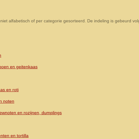
niet alfabetisch of per categorie gesorteerd. De indeling is gebeurd v
n
poen en geitenkaas
as en roti
en noten
hewnoten en rozijnen, dumplings
ten en tortilla