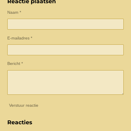
Reactie plaatsen
n
e
n
Naam *
E-mailadres *
Bericht *
Verstuur reactie
Reacties