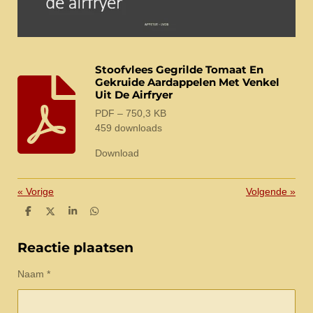
Stoofvlees Gegrilde Tomaat En
Gekruide Aardappelen Met Venkel
Uit De Airfryer
PDF – 750,3 KB
459 downloads
Download
«
Vorige
Volgende
»
D
D
S
D
e
e
h
e
l
e
a
l
e
l
r
e
Reactie plaatsen
n
e
n
Naam *