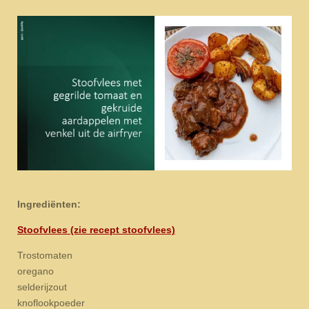
Ingrediënten:
Stoofvlees (zie recept stoofvlees)
Trostomaten
oregano
selderijzout
knoflookpoeder