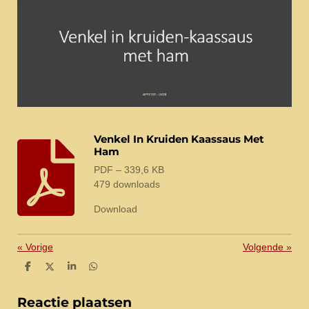
Venkel In Kruiden Kaassaus Met
Ham
PDF – 339,6 KB
479 downloads
Download
«
Vorige
Volgende
»
D
D
S
D
e
e
h
e
l
e
a
l
e
l
r
e
Reactie plaatsen
n
e
n