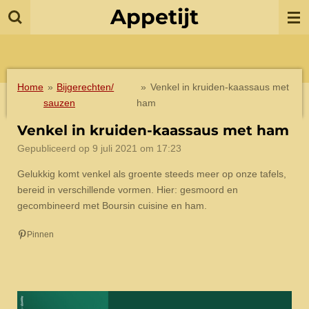
Appetijt
Ga
direct
naar
de
hoofdinhoud
Home
»
Bijgerechten/
»
Venkel in kruiden-kaassaus met
sauzen
ham
Venkel in kruiden-kaassaus met ham
Gepubliceerd op 9 juli 2021 om 17:23
Gelukkig komt venkel als groente steeds meer op onze tafels,
bereid in verschillende vormen. Hier: gesmoord en
gecombineerd met Boursin cuisine en ham.
Pinnen