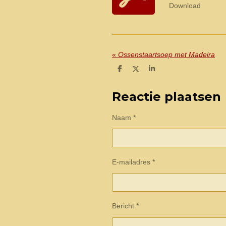
Download
«
Ossenstaartsoep met Madeira
D
D
S
e
e
h
l
e
a
e
l
r
Reactie plaatsen
n
e
Naam *
E-mailadres *
Bericht *