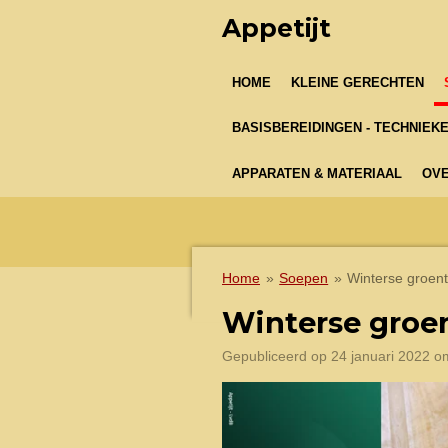
Ga
Appetijt
direct
naar
HOME
KLEINE GERECHTEN
de
hoofdinhoud
BASISBEREIDINGEN - TECHNIEK
APPARATEN & MATERIAAL
OVE
Home
»
Soepen
»
Winterse groen
Winterse groe
Gepubliceerd op 24 januari 2022 o