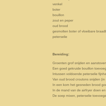
venkel
boter
bouillon
zout en peper
oud brood
gesmolten boter of vloeibare braad
peterselie
Bereiding:
Groenten grof snijden en aanstoven 
Een goed gekruide bouillon toevoeg
Intussen voldoende peterselie fijnh
Van oud brood croutons snijden (in d
In een kom het gesneden brood goe
In de mand van de airfryer doen e
De soep mixen, peterselie toevoeg