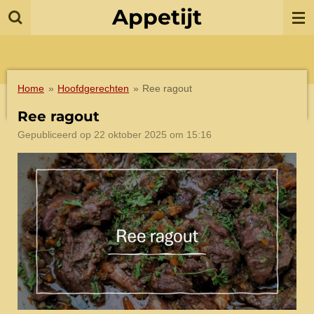
Appetijt
Ga
direct
naar
de
hoofdinhoud
Home
»
Hoofdgerechten
»
Ree ragout
Ree ragout
Gepubliceerd op 22 oktober 2025 om 15:16