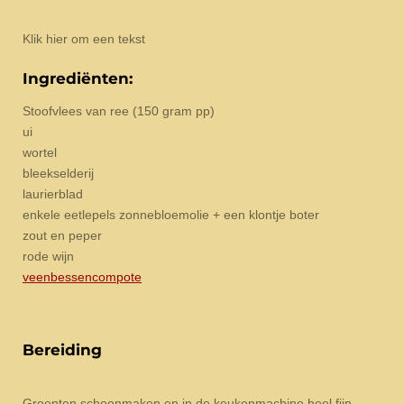
Klik hier om een tekst
Ingrediënten:
Stoofvlees van ree (150 gram pp)
ui
wortel
bleekselderij
laurierblad
enkele eetlepels zonnebloemolie + een klontje boter
zout en peper
rode wijn
veenbessencompote
Bereiding
Groenten schoonmaken en in de keukenmachine heel fijn