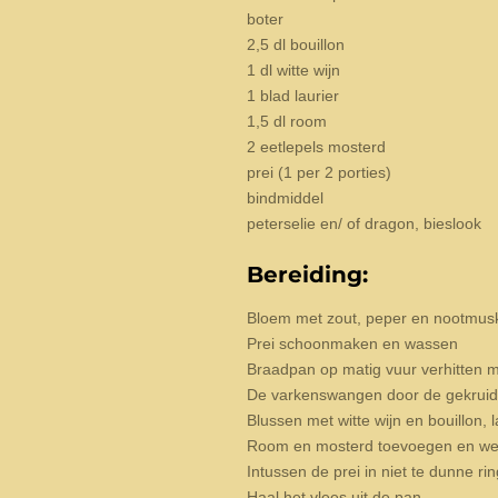
boter
2,5 dl bouillon
1 dl witte wijn
1 blad laurier
1,5 dl room
2 eetlepels mosterd
prei (1 per 2 porties)
bindmiddel
peterselie en/ of dragon, bieslook
Bereiding:
Bloem met zout, peper en nootmus
Prei schoonmaken en wassen
Braadpan op matig vuur verhitten m
De varkenswangen door de gekruide 
Blussen met witte wijn en bouillon,
Room en mosterd toevoegen en wee
Intussen de prei in niet te dunne ri
Haal het vlees uit de pan.