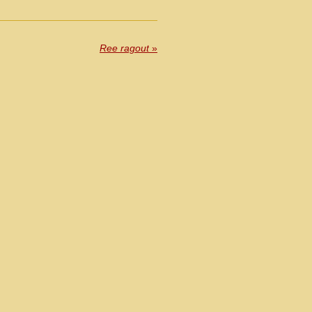
Ree ragout
»