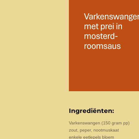
Ingrediënten:
Varkenswangen (150 gram pp)
zout, peper, nootmuskaat
enkele eetlepels bloem