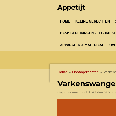
Ga
Appetijt
direct
naar
HOME
KLEINE GERECHTEN
de
hoofdinhoud
BASISBEREIDINGEN - TECHNIEK
APPARATEN & MATERIAAL
OVE
Home
»
Hoofdgerechten
»
Varken
Varkenswangen
Gepubliceerd op 19 oktober 2025 