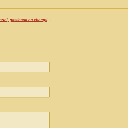
Everzwijn steak met ragout van wortel, pastinaak en champignons