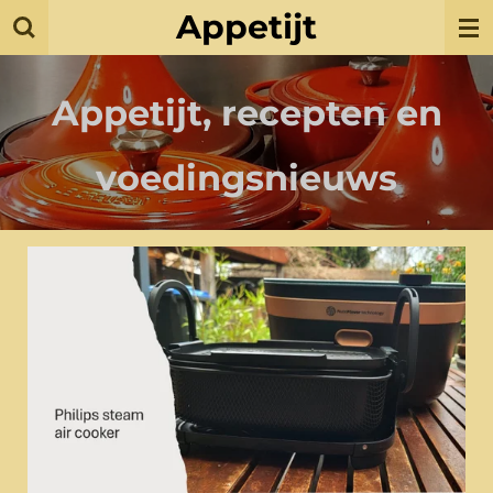
Appetijt
Ga
direct
naar
de
Appetijt, recepten en
hoofdinhoud
voedingsnieuws