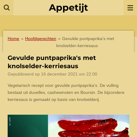
Appetijt
Ga
direct
naar
de
hoofdinhoud
Home
»
Hoofdgerechten
»
Gevulde puntpaprika's met
knolselder-kerriesaus
Gevulde puntpaprika's met
knolselder-kerriesaus
Gepubliceerd op 16 december 2021 om 22:00
Vegetarisch recept voor gevulde puntpaprika's. De vulling
bestaat uit duxelles, cashewnoten en Boursin. De bijzondere
kerriesaus is gemaakt op basis van knolselderij.