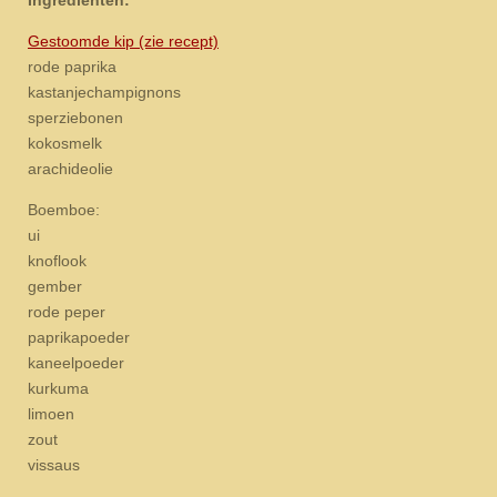
Gestoomde kip (zie recept)
rode paprika
kastanjechampignons
sperziebonen
kokosmelk
arachideolie
Boemboe:
ui
knoflook
gember
rode peper
paprikapoeder
kaneelpoeder
kurkuma
limoen
zout
vissaus