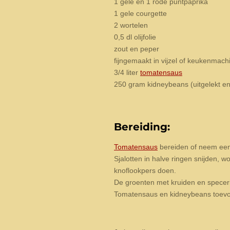
1 gele en 1 rode puntpaprika
1 gele courgette
2 wortelen
0,5 dl olijfolie
zout en peper
fijngemaakt in vijzel of keukenmach
3/4 liter
tomatensaus
250 gram kidneybeans (uitgelekt e
Bereiding:
Tomatensaus
bereiden of neem een 
Sjalotten in halve ringen snijden, wo
knoflookpers doen.
De groenten met kruiden en specerije
Tomatensaus en kidneybeans toevo