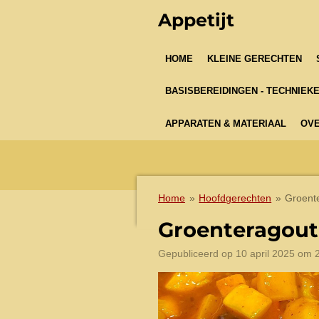
Ga
Appetijt
direct
naar
HOME
KLEINE GERECHTEN
de
hoofdinhoud
BASISBEREIDINGEN - TECHNIEK
APPARATEN & MATERIAAL
OVE
Home
»
Hoofdgerechten
»
Groent
Groenteragout
Gepubliceerd op 10 april 2025 om 