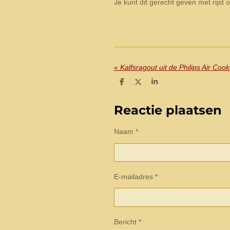
Je kunt dit gerecht geven met rijst of
«
Kalfsragout uit de Philips Air Cook
D
D
S
e
e
h
l
e
a
e
l
r
Reactie plaatsen
n
e
Naam *
E-mailadres *
Bericht *