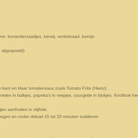
ine: korianderzaadjes, karwij, venkelzaad, komijn
n afgespoeld)
kant en klaar tomatensaus zoals Tomato Frito (Heinz).
rtelen in balkjes, paprika's in reepjes, courgette in blokjes. Knoflook hee
n aanfruiten in olijfolie.
egen en onder deksel 15 tot 20 minuten sudderen.