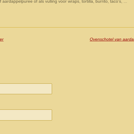
 aardappelpuree of als vulling voor wraps, tortilla, burrito, taco's, ...
er
Ovenschotel van aardap