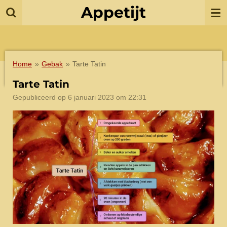
Appetijt
Ga
direct
naar
de
hoofdinhoud
Home
»
Gebak
»
Tarte Tatin
Tarte Tatin
Gepubliceerd op 6 januari 2023 om 22:31