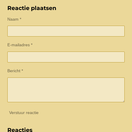
l
e
a
l
e
l
r
e
Reactie plaatsen
n
e
n
Naam *
E-mailadres *
Bericht *
Verstuur reactie
Reacties