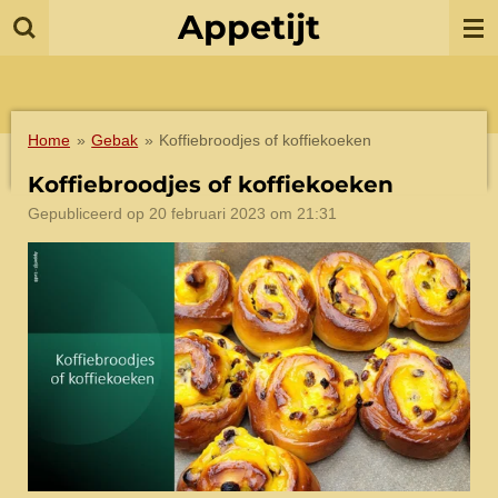
Appetijt
Ga
direct
naar
de
hoofdinhoud
Home
»
Gebak
»
Koffiebroodjes of koffiekoeken
Koffiebroodjes of koffiekoeken
Gepubliceerd op 20 februari 2023 om 21:31