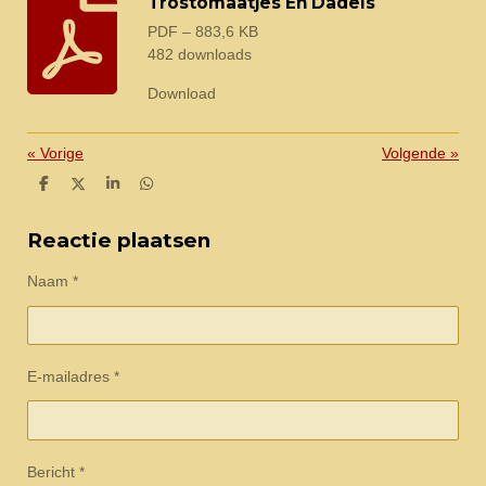
Trostomaatjes En Dadels
PDF – 883,6 KB
482 downloads
Download
«
Vorige
Volgende
»
D
D
S
D
e
e
h
e
l
e
a
l
e
l
r
e
Reactie plaatsen
n
e
n
Naam *
E-mailadres *
Bericht *