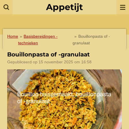
Appetijt
Ga
direct
naar
de
hoofdinhoud
Home
»
Basisbereidingen -
»
Bouillonpasta of -
technieken
granulaat
Bouillonpasta of -granulaat
Gepubliceerd op 15 november 2025 om 16:58