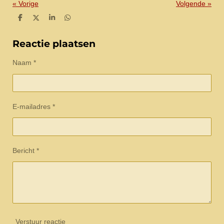
«
Vorige
Volgende
»
D
D
S
D
e
e
h
e
l
e
a
l
e
l
r
e
Reactie plaatsen
n
e
n
Naam *
E-mailadres *
Bericht *
Verstuur reactie