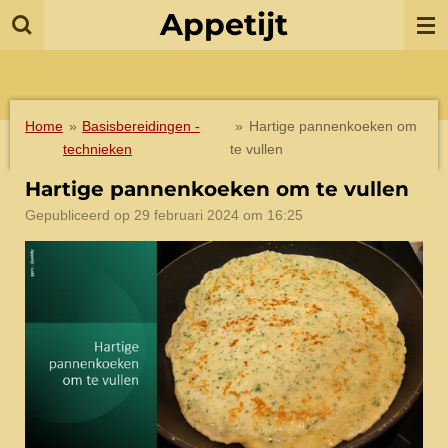
Appetijt
Ga
direct
naar
de
hoofdinhoud
Home
»
Basisbereidingen -
»
Hartige pannenkoeken om
technieken
te vullen
Hartige pannenkoeken om te vullen
Gepubliceerd op 29 februari 2024 om 16:25