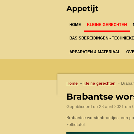
Ga
Appetijt
direct
naar
HOME
KLEINE GERECHTEN
de
hoofdinhoud
BASISBEREIDINGEN - TECHNIEK
APPARATEN & MATERIAAL
OVE
Home
»
Kleine gerechten
»
Braban
Brabantse wor
Gepubliceerd op 28 april 2021 om 
Brabantse worstenbroodjes, een pop
koffietafel.