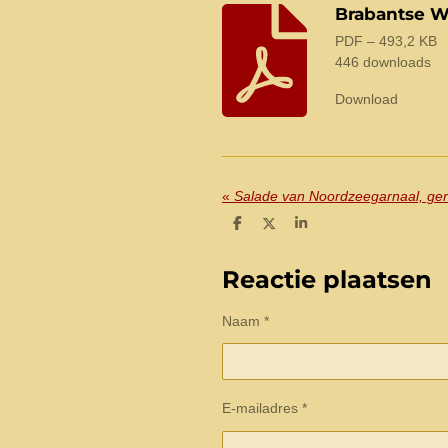
Brabantse W
PDF – 493,2 KB
446 downloads
Download
«
Salade van Noordzeegarnaal, ger
D
D
S
e
e
h
l
e
a
e
l
r
Reactie plaatsen
n
e
Naam *
E-mailadres *