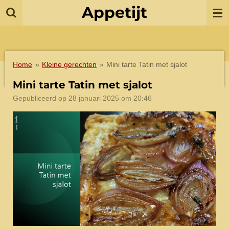
Appetijt
Ga
direct
naar
de
hoofdinhoud
Home
»
Kleine gerechten
»
Mini tarte Tatin met sjalot
Mini tarte Tatin met sjalot
Gepubliceerd op 28 januari 2025 om 20:46