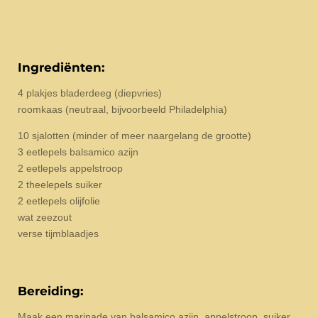
Ingrediënten:
4 plakjes bladerdeeg (diepvries)
roomkaas (neutraal, bijvoorbeeld Philadelphia)
10 sjalotten (minder of meer naargelang de grootte)
3 eetlepels balsamico azijn
2 eetlepels appelstroop
2 theelepels suiker
2 eetlepels olijfolie
wat zeezout
verse tijmblaadjes
Bereiding:
Maak een marinade van balsamico azijn, appelstroop, suiker