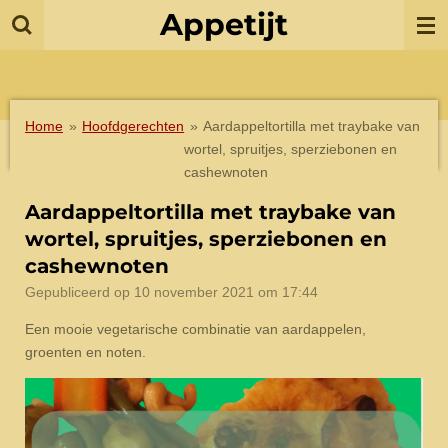
Appetijt
Ga
direct
naar
de
hoofdinhoud
Home
»
Hoofdgerechten
»
Aardappeltortilla met traybake van
wortel, spruitjes, sperziebonen en
cashewnoten
Aardappeltortilla met traybake van
wortel, spruitjes, sperziebonen en
cashewnoten
Gepubliceerd op 10 november 2021 om 17:44
Een mooie vegetarische combinatie van aardappelen,
groenten en noten.