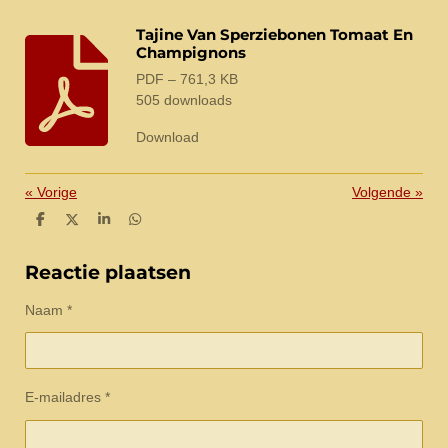
Tajine Van Sperziebonen Tomaat En
Champignons
PDF – 761,3 KB
505 downloads
Download
«
Vorige
Volgende
»
D
D
S
D
e
e
h
e
l
e
a
l
e
l
r
e
Reactie plaatsen
n
e
n
Naam *
E-mailadres *