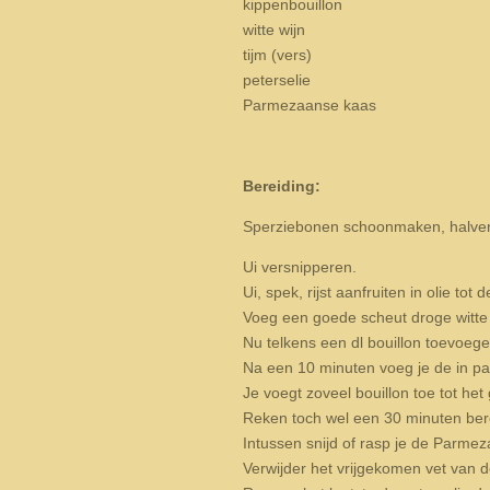
kippenbouillon
witte wijn
tijm (vers)
peterselie
Parmezaanse kaas
Bereiding:
Sperziebonen schoonmaken, halvere
Ui versnipperen.
Ui, spek, rijst aanfruiten in olie tot de
Voeg een goede scheut droge witte wi
Nu telkens een dl bouillon toevoeg
Na een 10 minuten voeg je de in p
Je voegt zoveel bouillon toe tot he
Reken toch wel een 30 minuten bere
Intussen snijd of rasp je de Parmez
Verwijder het vrijgekomen vet van d