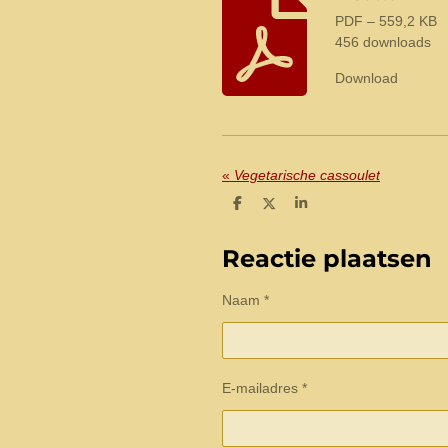
PDF – 559,2 KB
456 downloads
Download
«
Vegetarische cassoulet
D
D
S
e
e
h
l
e
a
e
l
r
Reactie plaatsen
n
e
Naam *
E-mailadres *