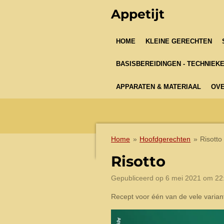
Ga
Appetijt
direct
naar
HOME
KLEINE GERECHTEN
de
hoofdinhoud
BASISBEREIDINGEN - TECHNIEK
APPARATEN & MATERIAAL
OVE
Home
»
Hoofdgerechten
»
Risotto
Risotto
Gepubliceerd op 6 mei 2021 om 22
Recept voor één van de vele variant