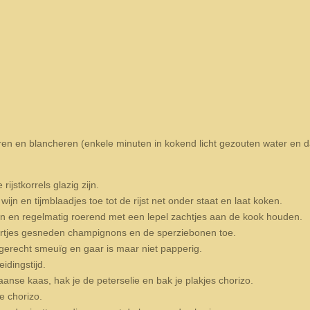
n en blancheren (enkele minuten in kokend licht gezouten water en d
 rijstkorrels glazig zijn.
jn en tijmblaadjes toe tot de rijst net onder staat en laat koken.
en en regelmatig roerend met een lepel zachtjes aan de kook houden.
artjes gesneden champignons en de sperziebonen toe.
t gerecht smeuïg en gaar is maar niet papperig.
idingstijd.
aanse kaas, hak je de peterselie en bak je plakjes chorizo.
e chorizo.