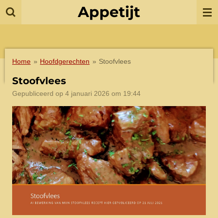
Appetijt
Ga
direct
naar
de
hoofdinhoud
Home
»
Hoofdgerechten
»
Stoofvlees
Stoofvlees
Gepubliceerd op 4 januari 2026 om 19:44