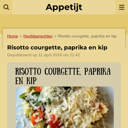
Appetijt
Ga
direct
naar
de
hoofdinhoud
Home
»
Hoofdgerechten
»
Risotto courgette, paprika en kip
Risotto courgette, paprika en kip
Gepubliceerd op 11 april 2024 om 21:42