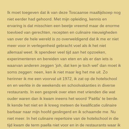
Ik moet toegeven dat ik van deze Toscaanse maaltijdsoep nog
niet eerder had gehoord. Met mijn opleiding, kennis en
ervaring is dat misschien een beetje vreemd maar de enorme
toevloed van gerechten, recepten en culinaire nieuwigheden
van over de hele wereld is zo overweldigend dat ik me er niet
meer voor in verlegenheid gebracht voel als ik het niet
allemaal weet. Ik spendeer veel tijd aan het opzoeken,
experimenteren en bereiden van eten en als er dan iets is
waarvan anderen zeggen 'joh, dat ken je toch wel' dan moet ik
soms zeggen: neen, ken ik niet maar leg het me uit. Zo
herinner ik me een voorval uit 1972, ik zat op de hotelschool
en en werkte in de weekends en schoolvakanties in diverse
restaurants. In een gesprek over eten met vrienden die wat
ouder waren dan ik kwam ineens het woord 'Paëlla' te berde.
Ik kende het niet en ik kreeg meteen de kwalificatie culinaire
barbaar naar mijn hoofd geslingerd en ik schaamde me. Nu
niet meer. In het culinaire repertoire van de hotelschool in die
tijd kwam de term
paella
niet voor en in de restaurants waar ik