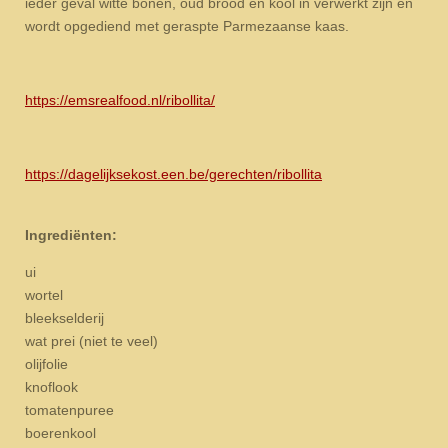
ieder geval witte bonen, oud brood en kool in verwerkt zijn en
wordt opgediend met geraspte Parmezaanse kaas.
https://emsrealfood.nl/ribollita/
https://dagelijksekost.een.be/gerechten/ribollita
Ingrediënten:
ui
wortel
bleekselderij
wat prei (niet te veel)
olijfolie
knoflook
tomatenpuree
boerenkool