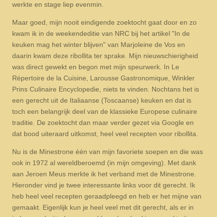
werkte en stage liep evenmin.
Maar goed, mijn nooit eindigende zoektocht gaat door en zo
kwam ik in de weekendeditie van NRC bij het artikel "In de
keuken mag het winter blijven" van Marjoleine de Vos en
daarin kwam deze ribollita ter sprake. Mijn nieuwschierigheid
was direct gewekt en begon met mijn speurwerk. In Le
Répertoire de la Cuisine, Larousse Gastronomique, Winkler
Prins Culinaire Encyclopedie, niets te vinden. Nochtans het is
een gerecht uit de Italiaanse (Toscaanse) keuken en dat is
toch een belangrijk deel van de klassieke Europese culinaire
traditie. De zoektocht dan maar verder gezet via Google en
dat bood uiteraard uitkomst, heel veel recepten voor ribollita.
Nu is de Minestrone één van mijn favoriete soepen en die was
ook in 1972 al wereldberoemd (in mijn omgeving). Met dank
aan Jeroen Meus merkte ik het verband met de Minestrone.
Hieronder vind je twee interessante links voor dit gerecht. Ik
heb heel veel recepten geraadpleegd en heb er het mijne van
gemaakt. Eigenlijk kun je heel veel met dit gerecht, als er in