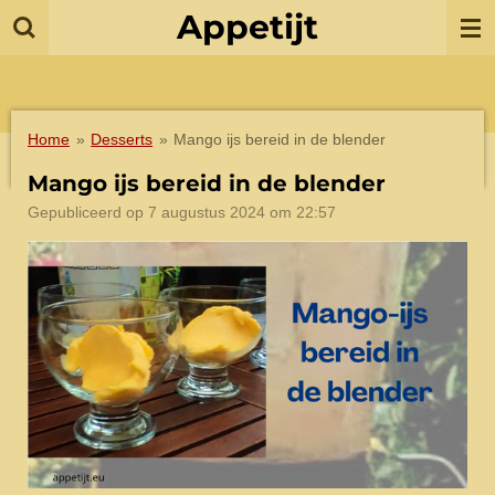
Appetijt
Ga
direct
naar
de
hoofdinhoud
Home
»
Desserts
»
Mango ijs bereid in de blender
Mango ijs bereid in de blender
Gepubliceerd op 7 augustus 2024 om 22:57