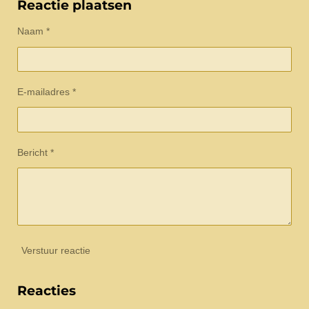
e
l
r
e
Reactie plaatsen
n
e
n
Naam *
E-mailadres *
Bericht *
Verstuur reactie
Reacties