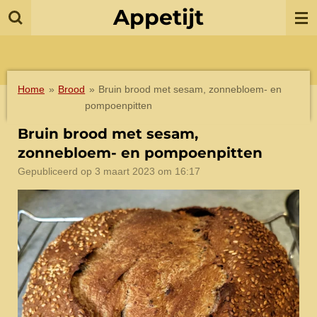
Appetijt
Ga
direct
naar
de
hoofdinhoud
Home
»
Brood
»
Bruin brood met sesam, zonnebloem- en
pompoenpitten
Bruin brood met sesam,
zonnebloem- en pompoenpitten
Gepubliceerd op 3 maart 2023 om 16:17