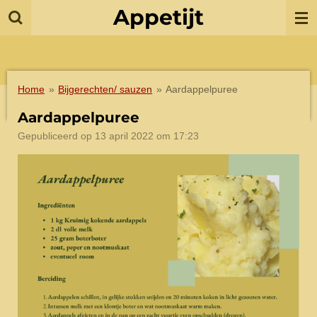
Appetijt
Ga
direct
naar
de
hoofdinhoud
Home
»
Bijgerechten/ sauzen
»
Aardappelpuree
Aardappelpuree
Gepubliceerd op 13 april 2022 om 17:23