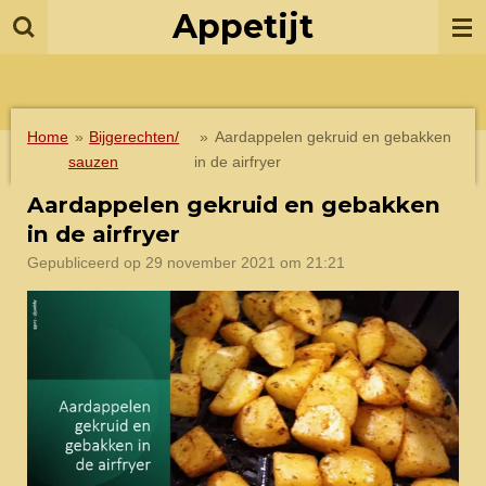
Appetijt
Ga
direct
naar
de
hoofdinhoud
Home
»
Bijgerechten/
»
Aardappelen gekruid en gebakken
sauzen
in de airfryer
Aardappelen gekruid en gebakken
in de airfryer
Gepubliceerd op 29 november 2021 om 21:21