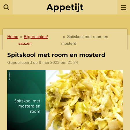
Appetijt
Ga
direct
naar
de
hoofdinhoud
Home
»
Bijgerechten/
»
Spitskool met room en
sauzen
mosterd
Spitskool met room en mosterd
Gepubliceerd op 9 mei 2023 om 21:24