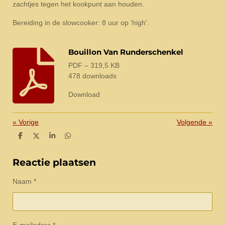
zachtjes tegen het kookpunt aan houden.
Bereiding in de slowcooker: 8 uur op 'high'.
Bouillon Van Runderschenkel
PDF – 319,5 KB
478 downloads
Download
«
Vorige
Volgende
»
D
D
S
D
e
e
h
e
l
e
a
l
e
l
r
e
Reactie plaatsen
n
e
n
Naam *