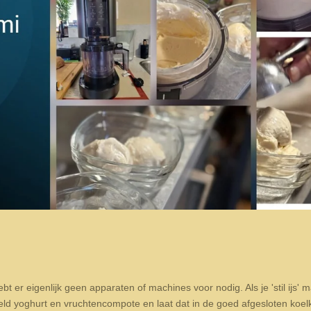
ebt er eigenlijk geen apparaten of machines voor nodig. Als je 'stil ijs' m
ld yoghurt en vruchtencompote en laat dat in de goed afgesloten koel