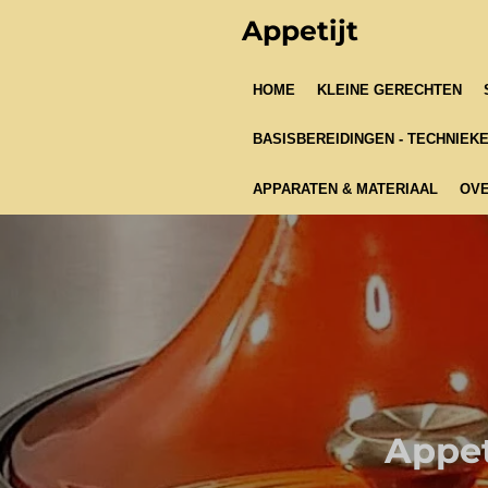
Ga
Appetijt
direct
naar
HOME
KLEINE GERECHTEN
de
hoofdinhoud
BASISBEREIDINGEN - TECHNIEK
APPARATEN & MATERIAAL
OVE
Appet