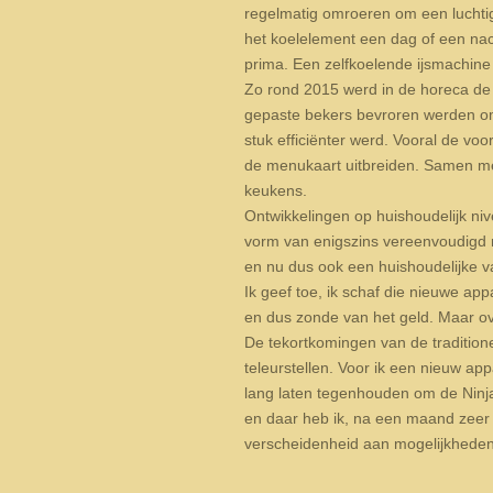
regelmatig omroeren om een luchtig 
het koelelement een dag of een nach
prima. Een zelfkoelende ijsmachine 
Zo rond 2015 werd in de horeca d
gepaste bekers bevroren werden om
stuk efficiënter werd. Vooral de vo
de menukaart uitbreiden. Samen m
keukens.
Ontwikkelingen op huishoudelijk ni
vorm van enigszins vereenvoudigd 
en nu dus ook een huishoudelijke v
Ik geef toe, ik schaf die nieuwe ap
en dus zonde van het geld. Maar ov
De tekortkomingen van de traditione
teleurstellen. Voor ik een nieuw app
lang laten tegenhouden om de Ninja
en daar heb ik, na een maand zeer i
verscheidenheid aan mogelijkheden e