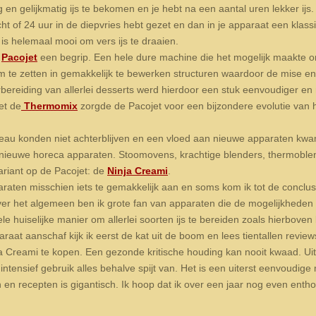
en gelijkmatig ijs te bekomen en je hebt na een aantal uren lekker ij
t of 24 uur in de diepvries hebt gezet en dan in je apparaat een klassi
is helemaal mooi om vers ijs te draaien.
e
Pacojet
een begrip. Een hele dure machine die het mogelijk maakte om 
 te zetten in gemakkelijk te bewerken structuren waardoor de mise en
orbereiding van allerlei desserts werd hierdoor een stuk eenvoudiger e
et de
Thermomix
zorgde de Pacojet voor een bijzondere evolutie van he
veau konden niet achterblijven en een vloed aan nieuwe apparaten kwa
nieuwe horeca apparaten. Stoomovens, krachtige blenders, thermoble
ariant op de Pacojet: de
Ninja Creami
.
paraten misschien iets te gemakkelijk aan en soms kom ik tot de conclusi
er het algemeen ben ik grote fan van apparaten die de mogelijkheden i
le huiselijke manier om allerlei soorten ijs te bereiden zoals hierbov
araat aanschaf kijk ik eerst de kat uit de boom en lees tientallen revi
 Creami te kopen. Een gezonde kritische houding kan nooit kwaad. Uite
ntensief gebruik alles behalve spijt van. Het is een uiterst eenvoudige
n recepten is gigantisch. Ik hoop dat ik over een jaar nog even enthou