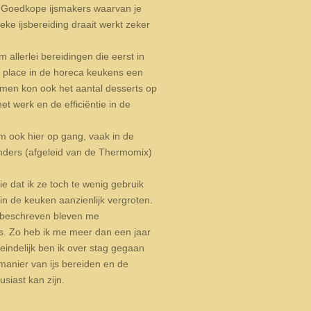
s. Goedkope ijsmakers waarvan je
eke ijsbereiding draait werkt zeker
allerlei bereidingen die eerst in
 place in de horeca keukens een
n men kon ook het aantal desserts op
t werk en de efficiëntie in de
m ook hier op gang, vaak in de
nders (afgeleid van de Thermomix)
e dat ik ze toch te wenig gebruik
n de keuken aanzienlijk vergroten.
en beschreven bleven me
ews. Zo heb ik me meer dan een jaar
indelijk ben ik over stag gegaan
 manier van ijs bereiden en de
siast kan zijn.