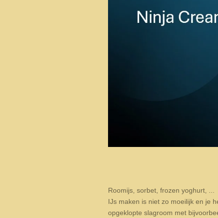
Roomijs, sorbet, frozen yoghurt, ...
IJs maken is niet zo moeilijk en je h
opgeklopte slagroom met bijvoorbee