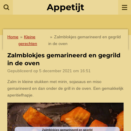
Appetijt
Ga
direct
naar
de
hoofdinhoud
Home
»
Kleine
»
Zalmblokjes gemarineerd en gegrild
gerechten
in de oven
Zalmblokjes gemarineerd en gegrild
in de oven
Gepubliceerd op 5 december 2021 om 16:51
Zalm in kleine stukken met mirin, sojasaus en miso
gemarineerd en dan onder de grill in de oven. Een gemakkelijk
aperitiefhapje.