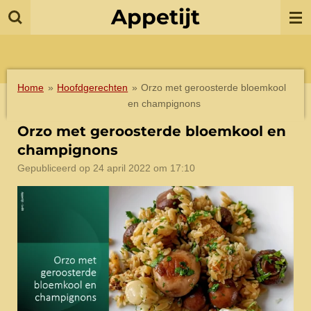
Appetijt
Ga
direct
naar
de
hoofdinhoud
Home
»
Hoofdgerechten
»
Orzo met geroosterde bloemkool
en champignons
Orzo met geroosterde bloemkool en
champignons
Gepubliceerd op 24 april 2022 om 17:10