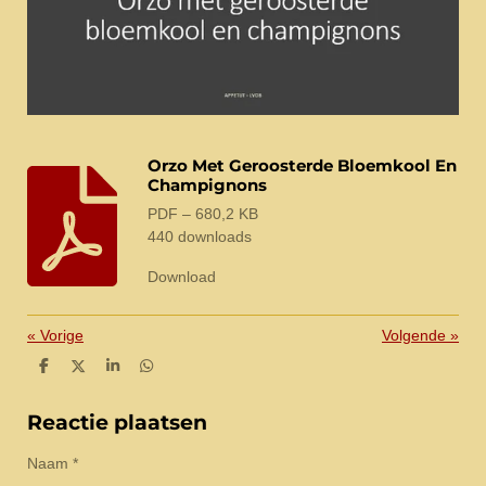
Orzo Met Geroosterde Bloemkool En
Champignons
PDF – 680,2 KB
440 downloads
Download
«
Vorige
Volgende
»
D
D
S
D
e
e
h
e
l
e
a
l
e
l
r
e
Reactie plaatsen
n
e
n
Naam *