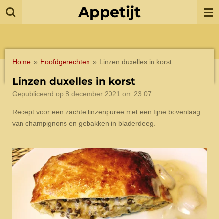
Appetijt
Ga
direct
naar
de
hoofdinhoud
Home
»
Hoofdgerechten
»
Linzen duxelles in korst
Linzen duxelles in korst
Gepubliceerd op 8 december 2021 om 23:07
Recept voor een zachte linzenpuree met een fijne bovenlaag
van champignons en gebakken in bladerdeeg.