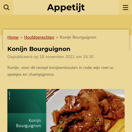
Appetijt
Ga
direct
naar
de
hoofdinhoud
Home
»
Hoofdgerechten
»
Konijn Bourguignon
Konijn Bourguignon
Gepubliceerd op 18 november 2021 om 16:30
Konijn, voor dit recept konijnenbouten in rode wijn met ui,
spekjes en champignons.