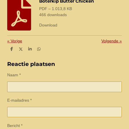
Boterkip Butter Chicken
PDF – 1.013,8 KB
466 downloads
Download
«
Vorige
Volgende
»
D
D
S
D
e
e
h
e
l
e
a
l
e
l
r
e
Reactie plaatsen
n
e
n
Naam *
E-mailadres *
Bericht *