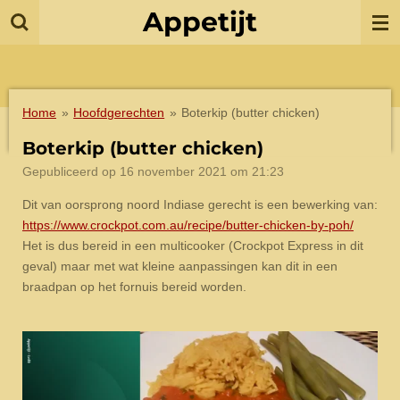
Appetijt
Ga
direct
naar
de
hoofdinhoud
Home
»
Hoofdgerechten
»
Boterkip (butter chicken)
Boterkip (butter chicken)
Gepubliceerd op 16 november 2021 om 21:23
Dit van oorsprong noord Indiase gerecht is een bewerking van:
https://www.crockpot.com.au/recipe/butter-chicken-by-poh/
Het is dus bereid in een multicooker (Crockpot Express in dit
geval) maar met wat kleine aanpassingen kan dit in een
braadpan op het fornuis bereid worden.