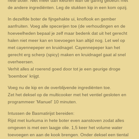
hete boter. Niet meer dan kleuren wan de garing gebeurt met
de andere ingrediënten. Leg de stukken kip in een kom opzij.
In dezelfde boter de fijngehakte ui, knoflook en gember
aanfruiten. Voeg alle specerijen toe (de verhoudingen en de
hoeveelheden bepaal je zelf maar bedenk dat uit het gerecht
halen niet meer kan en toevoegen kan altijd nog. Let wel op
met cayennepeper en kruidnagel. Cayennepeper kan het
gerecht erg scherp (spicy) maken en kruidnagel gaat al snel
overheersen.
Verhit alles al roerend goed door tot je een geurige droge
'boemboe' krijgt.
Voeg nu de kip en de overblijvende ingrediënten toe.
Zet het deksel op de multicooker met het ventiel gesloten en
programmeer 'Manuel' 10 minuten.
Intussen de Basmatirijst bereiden:
Rijst met kurkuma in hete boter even aanstoven zodat alles
omgeven is met een laagje olie. 1,5 keer het volume water
toevoegen en aan de kook brengen. Onder deksel een tiental