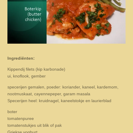
Ingrediënten:
Kippendij filets (kip karbonade)
ui, knoflook, gember
specerijen gemalen, poeder: koriander, kaneel, kardemom,
nootmuskaat, cayennepeper, garam masala
Specerijen heel: kruidnagel, kaneelstokje en laurierblad
boter
tomatenpuree
tomatenstukjes uit blik of pak
Griekse yoghurt