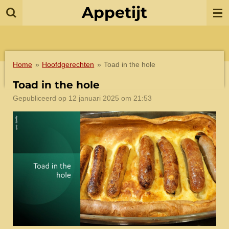
Appetijt
Ga
direct
naar
de
hoofdinhoud
Home
»
Hoofdgerechten
»
Toad in the hole
Toad in the hole
Gepubliceerd op 12 januari 2025 om 21:53