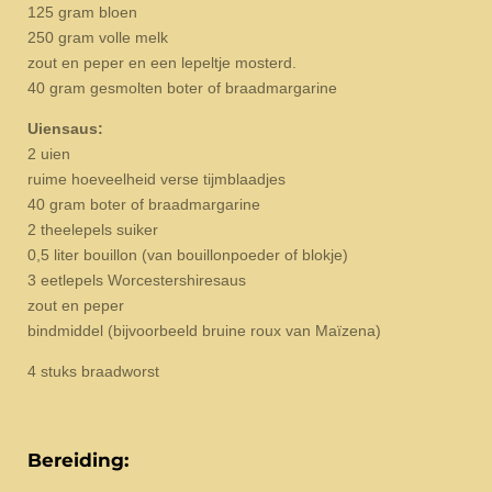
125 gram bloen
250 gram volle melk
zout en peper en een lepeltje mosterd.
40 gram gesmolten boter of braadmargarine
Uiensaus:
2 uien
ruime hoeveelheid verse tijmblaadjes
40 gram boter of braadmargarine
2 theelepels suiker
0,5 liter bouillon (van bouillonpoeder of blokje)
3 eetlepels Worcestershiresaus
zout en peper
bindmiddel (bijvoorbeeld bruine roux van Maïzena)
4 stuks braadworst
Bereiding: