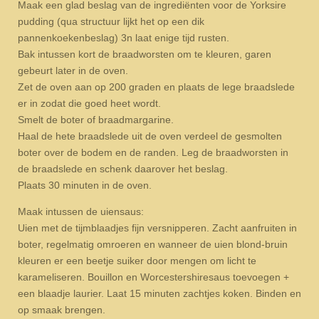
Maak een glad beslag van de ingrediënten voor de Yorksire
pudding (qua structuur lijkt het op een dik
pannenkoekenbeslag) 3n laat enige tijd rusten.
Bak intussen kort de braadworsten om te kleuren, garen
gebeurt later in de oven.
Zet de oven aan op 200 graden en plaats de lege braadslede
er in zodat die goed heet wordt.
Smelt de boter of braadmargarine.
Haal de hete braadslede uit de oven verdeel de gesmolten
boter over de bodem en de randen. Leg de braadworsten in
de braadslede en schenk daarover het beslag.
Plaats 30 minuten in de oven.
Maak intussen de uiensaus:
Uien met de tijmblaadjes fijn versnipperen. Zacht aanfruiten in
boter, regelmatig omroeren en wanneer de uien blond-bruin
kleuren er een beetje suiker door mengen om licht te
karameliseren. Bouillon en Worcestershiresaus toevoegen +
een blaadje laurier. Laat 15 minuten zachtjes koken. Binden en
op smaak brengen.