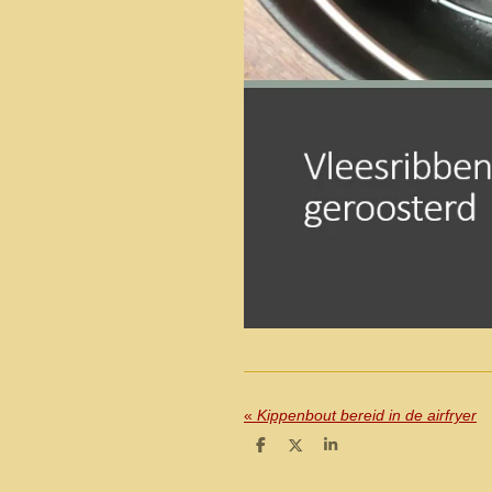
«
Kippenbout bereid in de airfryer
D
D
S
e
e
h
l
e
a