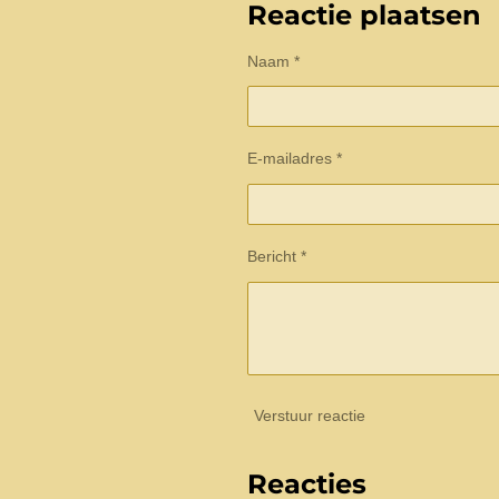
e
l
r
Reactie plaatsen
n
e
Naam *
E-mailadres *
Bericht *
Verstuur reactie
Reacties