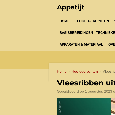
Ga
Appetijt
direct
naar
HOME
KLEINE GERECHTEN
de
hoofdinhoud
BASISBEREIDINGEN - TECHNIEK
APPARATEN & MATERIAAL
OVE
Home
»
Hoofdgerechten
»
Vleesri
Vleesribben ui
Gepubliceerd op 1 augustus 2023 