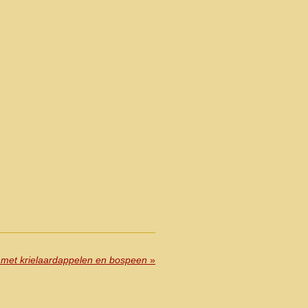
j met krielaardappelen en bospeen
»