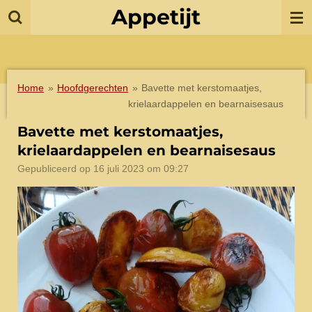
Appetijt
Ga
direct
naar
de
hoofdinhoud
Home
»
Hoofdgerechten
»
Bavette met kerstomaatjes,
krielaardappelen en bearnaisesaus
Bavette met kerstomaatjes,
krielaardappelen en bearnaisesaus
Gepubliceerd op 16 juli 2023 om 09:27