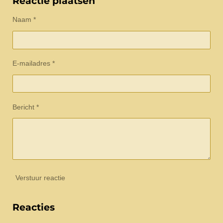
Reactie plaatsen
n
e
n
Naam *
E-mailadres *
Bericht *
Verstuur reactie
Reacties