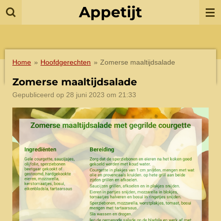
Appetijt
Ga
direct
naar
de
hoofdinhoud
Home
»
Hoofdgerechten
»
Zomerse maaltijdsalade
Zomerse maaltijdsalade
Gepubliceerd op 28 juni 2023 om 21:33