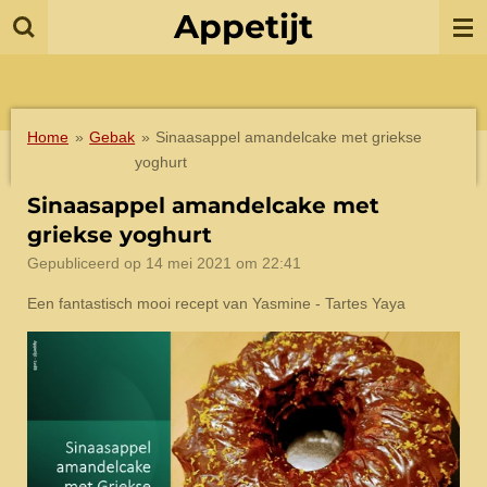
Appetijt
Ga
direct
naar
de
hoofdinhoud
Home
»
Gebak
»
Sinaasappel amandelcake met griekse
yoghurt
Sinaasappel amandelcake met
griekse yoghurt
Gepubliceerd op 14 mei 2021 om 22:41
Een fantastisch mooi recept van Yasmine - Tartes Yaya