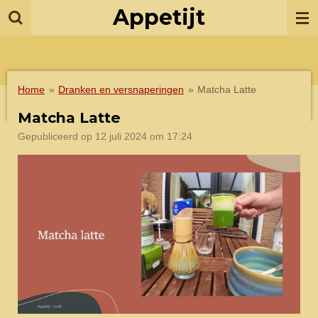
Appetijt
Ga
direct
naar
de
hoofdinhoud
Home
»
Dranken en versnaperingen
»
Matcha Latte
Matcha Latte
Gepubliceerd op 12 juli 2024 om 17:24