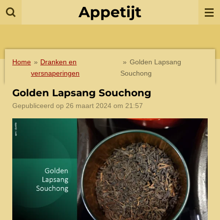
Appetijt
Ga
direct
naar
de
hoofdinhoud
Home
»
Dranken en
»
Golden Lapsang
versnaperingen
Souchong
Golden Lapsang Souchong
Gepubliceerd op 26 maart 2024 om 21:57