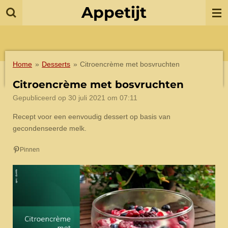
Appetijt
Ga
direct
naar
de
hoofdinhoud
Home
»
Desserts
»
Citroencrème met bosvruchten
Citroencrème met bosvruchten
Gepubliceerd op 30 juli 2021 om 07:11
Recept voor een eenvoudig dessert op basis van
gecondenseerde melk.
Pinnen