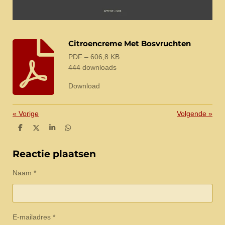
Citroencreme Met Bosvruchten
PDF – 606,8 KB
444 downloads
Download
«
Vorige
Volgende
»
D
D
S
D
e
e
h
e
l
e
a
l
e
l
r
e
Reactie plaatsen
n
e
n
Naam *
E-mailadres *