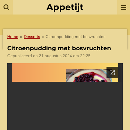
Appetijt
Ga
direct
naar
de
hoofdinhoud
Home
»
Desserts
»
Citroenpudding met bosvruchten
Citroenpudding met bosvruchten
Gepubliceerd op 21 augustus 2024 om 22:25