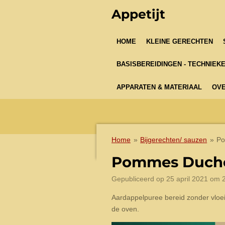
Ga
Appetijt
direct
naar
HOME
KLEINE GERECHTEN
de
hoofdinhoud
BASISBEREIDINGEN - TECHNIEK
APPARATEN & MATERIAAL
OVE
Home
»
Bijgerechten/ sauzen
»
Po
Pommes Duch
Gepubliceerd op 25 april 2021 om 
Aardappelpuree bereid zonder vloei
de oven.